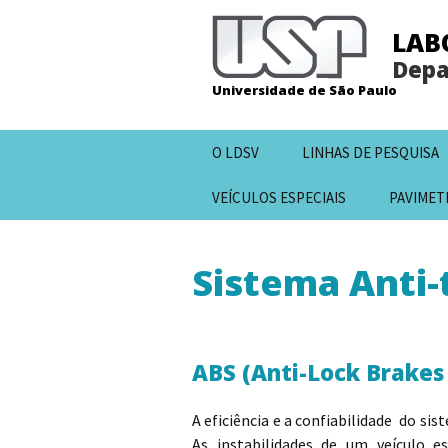
LAB
Depa
Universidade de São Paulo
Pular
O LDSV
LINHAS DE PESQUISA
para
o
VEÍCULOS ESPECIAIS
PAVIMET
conteúdo
Sistema Anti-
ABS (Anti-Lock Brakes
A eficiência e a confiabilidade do si
As instabilidades de um veículo es