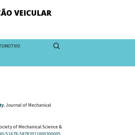
ÇÃO VEICULAR
Pesquisar
TOMOTIVO
por:
ty
. Journal of Mechanical
Society of Mechanical Science &
590/S1678-58782011000300005
.