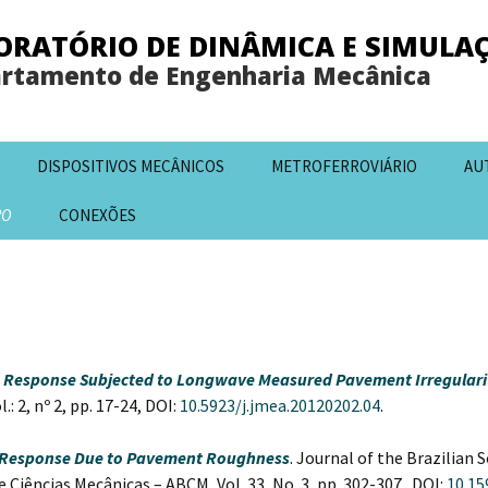
ORATÓRIO DE DINÂMICA E SIMULA
rtamento de Engenharia Mecânica
DISPOSITIVOS MECÂNICOS
METROFERROVIÁRIO
AU
RO
CONEXÕES
on Response Subjected to Longwave Measured Pavement Irregulari
 2, nº 2, pp. 17-24, DOI:
10.5923/j.jmea.20120202.04
.
 Response Due to Pavement Roughness
. Journal of the Brazilian 
 Ciências Mecânicas – ABCM, Vol. 33, No. 3, pp. 302-307.
DOI:
10.1