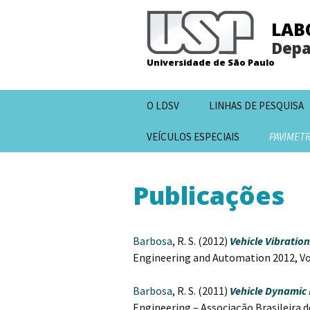
LAB
Depa
Universidade de São Paulo
Pular
O LDSV
LINHAS DE PESQUISA
para
o
VEÍCULOS ESPECIAIS
PAVIMET
conteúdo
Publicações
Barbosa
, R. S. (2012)
Vehicle Vibrati
Engineering and Automation 2012, Vol.:
Barbosa
, R. S. (2011)
Vehicle Dynamic
Engineering – Associação Brasileira de