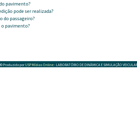
e do pavimento?
dição pode ser realizada?
to do passageiro?
a o pavimento?
© Produzido por
USP Mídias Online
- LABORATÓRIO DE DINÂMICA E SIMULAÇÃO VEICULA