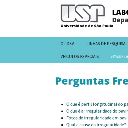
LAB
Depa
Universidade de São Paulo
Pular
O LDSV
LINHAS DE PESQUISA
para
o
VEÍCULOS ESPECIAIS
PAVIMET
conteúdo
Perguntas Fr
O que é perfil longitudinal do 
O que é a irregularidade do pav
Fotos de irregularidade em pa
Qual a causa da irregularidade?